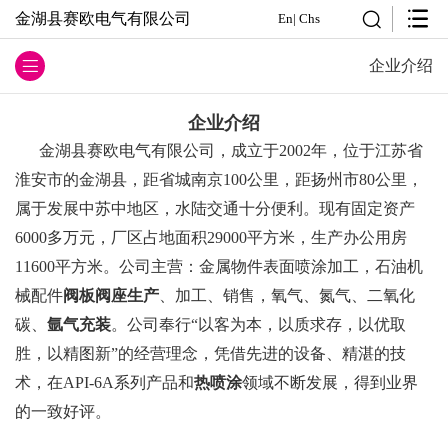
金湖县赛欧电气有限公司
En
|
Chs
企业介绍
企业介绍
金湖县赛欧电气有限公司，成立于2002年，位于江苏省
淮安市的金湖县，距省城南京100公里，距扬州市80公里，
属于发展中苏中地区，水陆交通十分便利。现有固定资产
6000多万元，厂区占地面积29000平方米，生产办公用房
11600平方米。公司主营：金属物件表面喷涂加工，石油机
械配件
阀板阀座生产
、加工、销售，氧气、氮气、二氧化
碳、
氩气充装
。公司奉行“以客为本，以质求存，以优取
胜，以精图新”的经营理念，凭借先进的设备、精湛的技
术，在API-6A系列产品和
热喷涂
领域不断发展，得到业界
的一致好评。