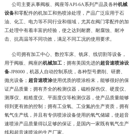
公司主要从事阀板、阀座等API-6A系列产品及各种
机械
设备
和零配件的机加工和热喷涂处理，产品广泛应用于石
油、化工、电力等不同行业和领域，尤其在阀门零配件的加
工处理中有着丰富的经验，使之达到耐磨、耐腐蚀、耐冲
击、抗高温等不同功效，满足不同工况的使用要求。
公司拥有加工中心、数控车床、铣床、线切割等设备，
用于阀板、阀座的
机械加工
；拥有美国先进的
超音速喷涂设
备
-JP8000，机器人自动控制系统，各种型号磨削、研磨、
抛光设备；
超音速喷涂
使用优质的喷涂粉末，能够很好的保
证产品质量；拥有齐全的检测仪器，磁粉探伤仪、硬度仪、
测厚仪、粗糙度仪、平面度仪等检测仪器，使产品质量能够
得到更有效的控制；拥有工业氧、工业氮的生产资质，拥有
氧气生产线，并且有专供喷涂设备使用的氧气储罐，使超音
速喷涂产品质量得以足够的保证，是国内一家既有氧气生产
线和超音速喷涂的生产厂家。