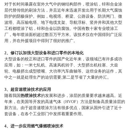
对于长时间暴露在室外大气中的钢结构部件，喷涂铝，锌和合金涂
层代替传统的刷涂方法，并且近年来迅速开发出用于长期大气腐蚀
防护的阴极保护。例如，电视塔、桥梁、公路设备、防洪闸门、微
波塔、高压输电塔、地下电缆支架、导航浮标、竖井井和其他大型
工程都喷涂了铝，锌和合金以防腐蚀。中国有数十家专业喷涂工
厂，每年喷涂面积超过数百万平方米。该技术仅在中国得到广泛应
用，并在外援项目中得到了很好的推广。
2、修订以加强大型设备和进口零件的本地化
大型设备的校正和进口零件的国产化近年来，该领域已有许多成功
应用，如：一米七轧机、高速风机转子、大型挤出机柱塞、大齿
轮、电极挤出成型喷嘴、大功率汽车曲轴等。这些业务的运作，其
中之一就是处理生产的迫切需要;第二是节省了大量的外汇。
3、超音速喷涂技术的应用
随着我国
热喷涂技术
的发展和进步，涂层的质量要求越来越高。近
年来，在美国等开发的高速气体（HVOF）方法是制备高质量涂层的
新方法。由于超音速喷涂方法有很多优点，国家从国外引进了近十
套设备，在各个工业部门中发挥着重要作用。
4、进一步应用燃气爆燃喷涂技术