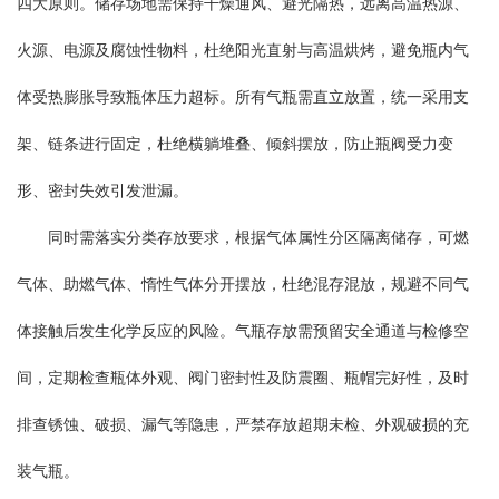
四大原则。储存场地需保持干燥通风、避光隔热，远离高温热源、
火源、电源及腐蚀性物料，杜绝阳光直射与高温烘烤，避免瓶内气
体受热膨胀导致瓶体压力超标。所有气瓶需直立放置，统一采用支
架、链条进行固定，杜绝横躺堆叠、倾斜摆放，防止瓶阀受力变
形、密封失效引发泄漏。
同时需落实分类存放要求，根据气体属性分区隔离储存，可燃
气体、助燃气体、惰性气体分开摆放，杜绝混存混放，规避不同气
体接触后发生化学反应的风险。气瓶存放需预留安全通道与检修空
间，定期检查瓶体外观、阀门密封性及防震圈、瓶帽完好性，及时
排查锈蚀、破损、漏气等隐患，严禁存放超期未检、外观破损的充
装气瓶。