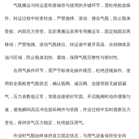
气瓶搬运与转运是衔接储存与使用的关键环节，需杜绝粗放操
作。转运过程中轻拿轻放，严禁抛摔、滚动、撞击气瓶，防止瓶体
受损、内部压力突变。近距离搬运采用专用搬运车，固定稳固后再
移动；严禁拖拽、滚动气瓶移位。转运途中避开高温、尖锐物体及
油污区域，防止瓶体划伤、腐蚀，保障气瓶完整性与密封性。
在用气操作环节，需严守标准化操作规范，杜绝违规操作。使
用前全面检查气瓶状态，确认瓶阀、减压阀、连接管路无破损漏
气，压力表数值正常，管路连接密封牢固。开启瓶阀时动作缓慢匀
速，避免瞬间高压冲击损坏阀件与管路，作业过程中实时观察压力
变化，保持供气压力稳定，杜绝超压用气。
作业时气瓶始终保持直立固定状态，与用气设备保持安全间