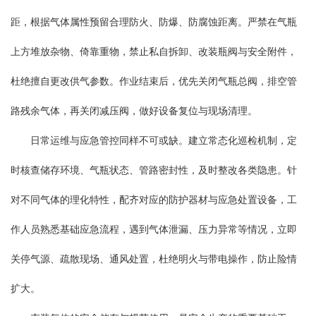
距，根据气体属性预留合理防火、防爆、防腐蚀距离。严禁在气瓶
上方堆放杂物、倚靠重物，禁止私自拆卸、改装瓶阀与安全附件，
杜绝擅自更改供气参数。作业结束后，优先关闭气瓶总阀，排空管
路残余气体，再关闭减压阀，做好设备复位与现场清理。
日常运维与应急管控同样不可或缺。建立常态化巡检机制，定
时核查储存环境、气瓶状态、管路密封性，及时整改各类隐患。针
对不同气体的理化特性，配齐对应的防护器材与应急处置设备，工
作人员熟悉基础应急流程，遇到气体泄漏、压力异常等情况，立即
关停气源、疏散现场、通风处置，杜绝明火与带电操作，防止险情
扩大。