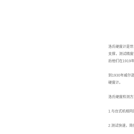
洛氏硬度计是世
支撑，测试精度符合
后他们在191
到1930年威
硬度计。
洛氏硬度检测方
1.与台式机相同
2.测试快速，