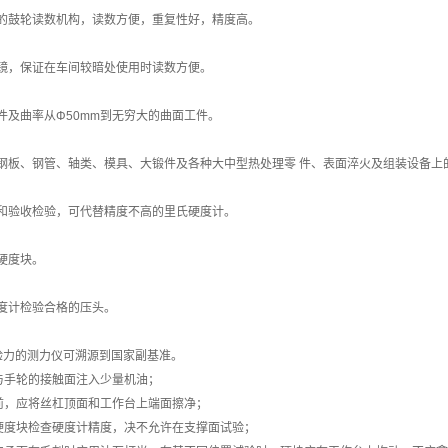
样的鼓轮读数机构，读数方便，重复性好，精度高。
大镜，保证在车间较暗处使用时读数方便。
工件及曲率从Φ50mm到无穷大的曲面工件。
试钢板、钢管、轴类、模具、大锻件及各种大中型热处理零 件、表面淬火及组装设备
验和验收检验，可代替精度不高的里氏硬度计。
准硬度块。
硬度计检验合格的压头。
试验力的测力仪可溯源到国家副基准。
杠与手轮的接触面注入少量机油；
使用前，应将丝杠顶面和工作台上端面擦净；
标准硬度块检查硬度计精度，决不允许在支撑面试验；