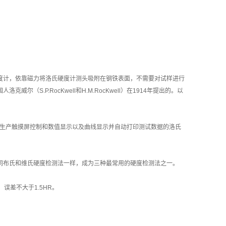
度计，依靠磁力将洛氏硬度计测头吸附在钢铁表面，不需要对试样进行
尔（S.P.RocKwell和H.M.RocKwell）在1914年提出的。以
我国已生产触摸屏控制和数值显示以及曲线显示并自动打印测试数据的洛氏
同布氏和维氏硬度检测法一样，成为三种最常用的硬度检测法之一。
，误差不大于1.5HR。