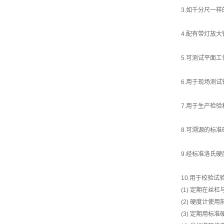
3.如千分尺一
4.配有带灯放
5.可测试平面
6.用于现场测
7.用于生产检
8.可溯源的标
9.经标准洛氏
10.用于校验
(1) 定期在丝
(2) 硬度计
(3) 定期用