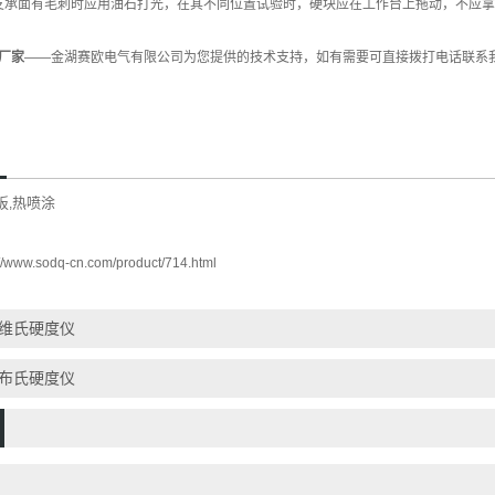
硬块支承面有毛刺时应用油石打光，在其不同位置试验时，硬块应在工作台上拖动，不应
厂家
——金湖赛欧电气有限公司为您提供的技术支持，如有需要可直接拨打电话联系
板
热喷涂
,
://www.sodq-cn.com/product/714.html
维氏硬度仪
布氏硬度仪