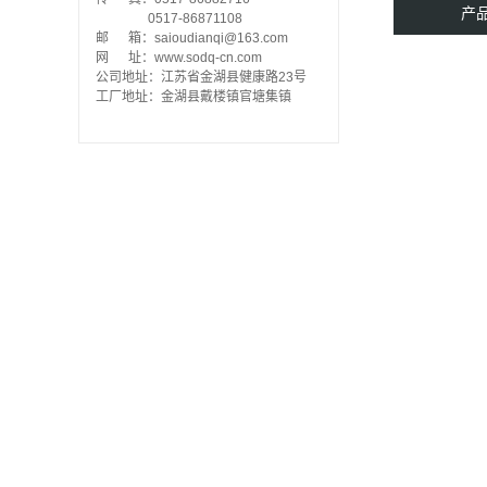
产
0517-86871108
邮 箱：saioudianqi@163.com
网 址：www.sodq-cn.com
公司地址：江苏省金湖县健康路23号
工厂地址：金湖县戴楼镇官塘集镇