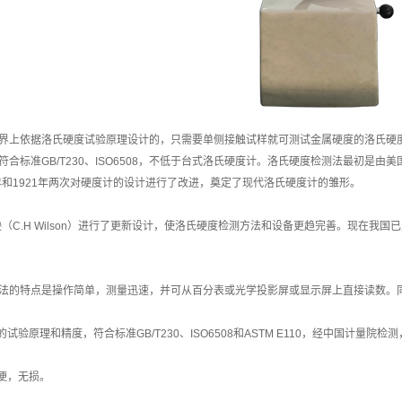
界上依据洛氏硬度试验原理设计的，只需要单侧接触试样就可测试金属硬度的洛氏硬
标准GB/T230、ISO6508，不低于台式洛氏硬度计。洛氏硬度检测法最初是由美国人洛克威
9年和1921年两次对硬度计的设计进行了改进，奠定了现代洛氏硬度计的雏形。
尔逊（C.H Wilson）进行了更新设计，使洛氏硬度检测方法和设备更趋完善。现在
法的特点是操作简单，测量迅速，并可从百分表或光学投影屏或显示屏上直接读数。
的试验原理和精度，符合标准GB/T230、ISO6508和ASTM E110，经中国计量院检测
简便，无损。