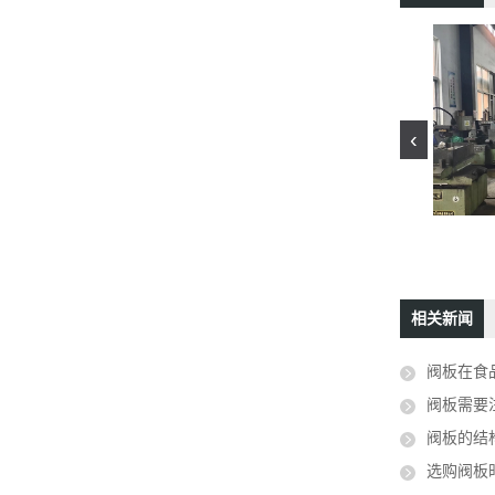
‹
阀门配件
数控车床
相关新闻
阀板在食
阀板需要
阀板的结
选购阀板