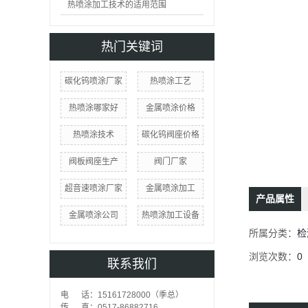
热喷涂加工技术的适用范围
热门关键词
碳化钨喷涂厂家
热喷涂工艺
热喷涂哪家好
金属喷涂价格
热喷涂技术
碳化钨阀座价格
阀板阀座生产
阀门厂家
超音速喷涂厂家
金属喷涂加工
产品属性
金属喷涂公司
热喷涂加工设备
所属分类：
检
浏览次数：
0
联系我们
电 话：15161728000（季总）
传 真：0517-86882716