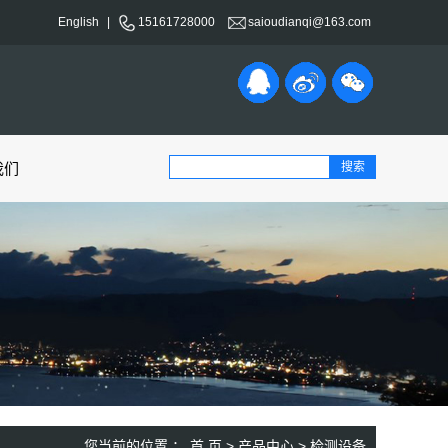
English
|
15161728000
saioudianqi@163.com
我们
您当前的位置 ：
首 页
>
产品中心
>
检测设备